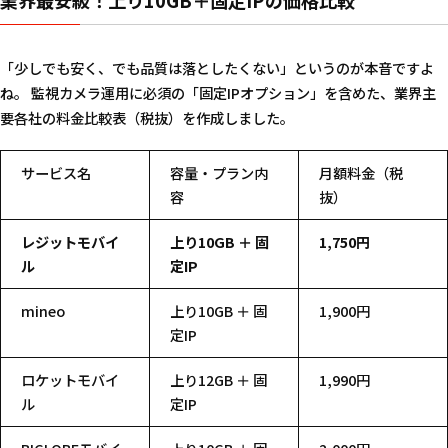
業界最安級！上り10GB＋固定IPの価格比較
「少しでも安く、でも品質は落としたくない」というのが本音ですよ
ね。 監視カメラ運用に必須の「固定IPオプション」を含めた、業界主
要各社の料金比較表（税抜）を作成しました。
サービス名
容量・プラン内
月額料金（税
容
抜）
レジットモバイ
上り10GB ＋ 固
1,750円
ル
定IP
mineo
上り10GB ＋ 固
1,900円
定IP
ロケットモバイ
上り12GB ＋ 固
1,990円
ル
定IP