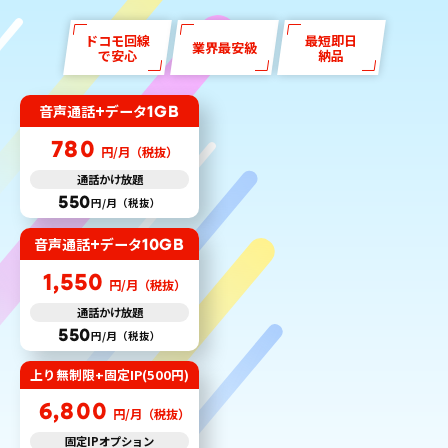
ドコモ回線
最短即日
業界最安級
で安心
納品
+
1GB
音声通話
データ
780
円/月（税抜）
通話かけ放題
550
円/月（税抜）
+
10GB
音声通話
データ
1,550
円/月（税抜）
通話かけ放題
550
円/月（税抜）
上り無制限
+
固定IP(500円)
6,800
円/月（税抜）
固定IPオプション